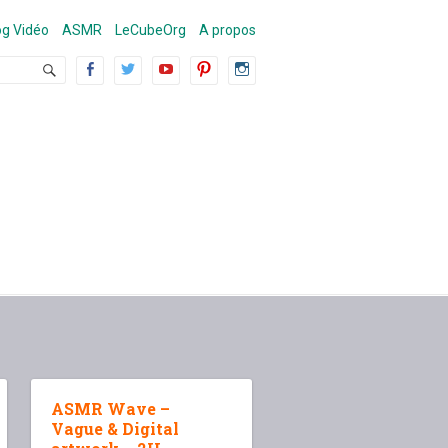
g Vidéo
ASMR
LeCubeOrg
A propos
ASMR Wave –
Vague & Digital