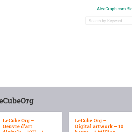
AléaGraph.com Blo
eCubeOrg
LeCube.Org –
LeCube.Org –
Oeuvre d’art
Digital artwork – 10