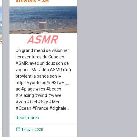
artwork – 2H
Un grand merci de visionner
les aventures du Cube en
ASMR, avec un doux son de
vagues. Ma vidéo ASMR d’où
provient la bande son ►
https://youtu.be/ln93fwH__
ac #plage #iles #beach
#relaxing #wind #wave
#zen #Ciel #Sky #Mer
#Ocean #France #digitale
…
Read more ›
14 avril 2020