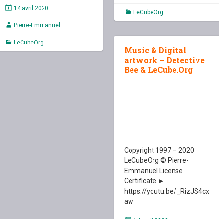
14 avril 2020
LeCubeOrg
Pierre-Emmanuel
LeCubeOrg
Music & Digital
artwork – Detective
Bee & LeCube.Org
Copyright 1997 – 2020
LeCubeOrg © Pierre-
Emmanuel License
Certificate ►
https://youtu.be/_RizJS4cx
aw