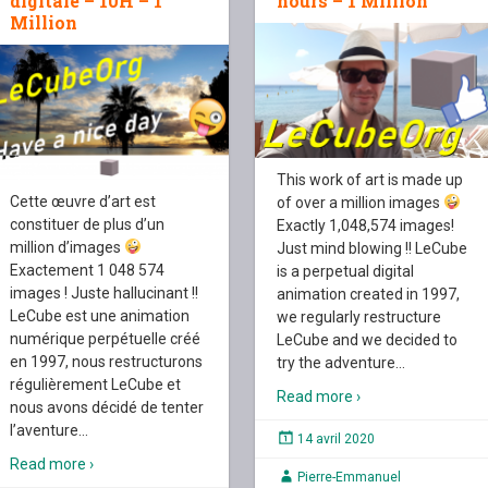
digitale – 10H – 1
hours – 1 Million
Million
This work of art is made up
Cette œuvre d’art est
of over a million images
constituer de plus d’un
Exactly 1,048,574 images!
million d’images
Just mind blowing !! LeCube
Exactement 1 048 574
is a perpetual digital
images ! Juste hallucinant !!
animation created in 1997,
LeCube est une animation
we regularly restructure
numérique perpétuelle créé
LeCube and we decided to
en 1997, nous restructurons
try the adventure
…
régulièrement LeCube et
Read more ›
nous avons décidé de tenter
l’aventure
…
14 avril 2020
Read more ›
Pierre-Emmanuel