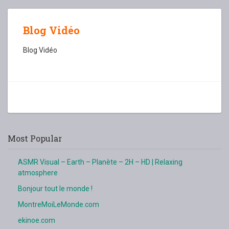
Blog Vidéo
Blog Vidéo
Most Popular
ASMR Visual – Earth – Planète – 2H – HD | Relaxing
atmosphere
Bonjour tout le monde !
MontreMoiLeMonde.com
ekinoe.com