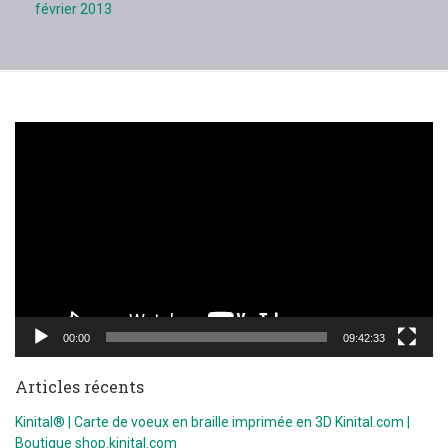
février 2013
Lecteur
vidéo
00:00
09:42:33
Articles récents
Kinital® | Carte de voeux en braille imprimée en 3D Kinital.com |
Boutique shop.kinital.com