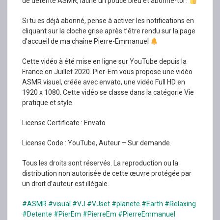
de détente ASMR, lâche un pouce bleu et abonne-toi .
Si tu es déjà abonné, pense à activer les notifications en
cliquant sur la cloche grise après t’être rendu sur la page
d’accueil de ma chaîne Pierre-Emmanuel
Cette vidéo à été mise en ligne sur YouTube depuis la
France en Juillet 2020. Pier-Em vous propose une vidéo
ASMR visuel, créée avec envato, une vidéo Full HD en
1920 x 1080. Cette vidéo se classe dans la catégorie Vie
pratique et style.
License Certificate : Envato
License Code : YouTube, Auteur – Sur demande.
Tous les droits sont réservés. La reproduction ou la
distribution non autorisée de cette œuvre protégée par
un droit d’auteur est illégale.
#ASMR
#visual
#VJ
#VJset
#planete
#Earth
#Relaxing
#Detente
#PierEm
#PierreEm
#PierreEmmanuel