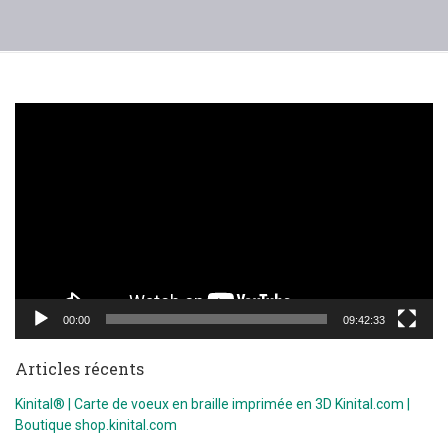
Lecteur
vidéo
00:00
09:42:33
Articles récents
Kinital® | Carte de voeux en braille imprimée en 3D Kinital.com |
Boutique shop.kinital.com