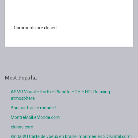
Comments are closed.
Most Popular
ASMR Visual – Earth – Planète – 2H – HD | Relaxing
atmosphere
Bonjour tout le monde !
MontreMoiLeMonde.com
ekinoe.com
Kinital® | Carte de voeux en braille imprimée en 3D Kinital.com |