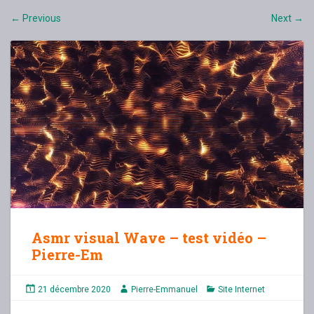
Previous
Next
←
→
Asmr visual Wave – test vidéo –
Pierre-Em
21 décembre 2020
Pierre-Emmanuel
Site Internet