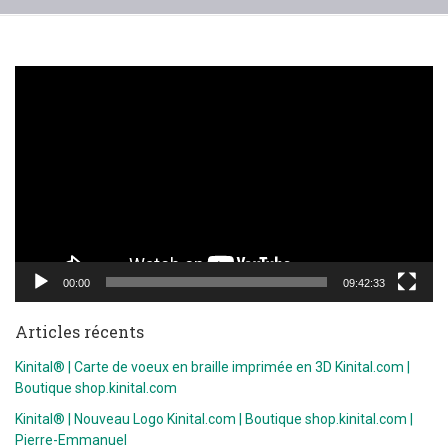
Lecteur
vidéo
00:00
09:42:33
Articles récents
Kinital® | Carte de voeux en braille imprimée en 3D Kinital.com |
Boutique shop.kinital.com
Kinital® | Nouveau Logo Kinital.com | Boutique shop.kinital.com |
Pierre-Emmanuel