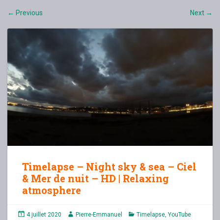
Previous
Next
←
→
Timelapse – Night sky & sea – Ciel
& Mer de nuit – HD | Relaxing
atmosphere
4 juillet 2020
Pierre-Emmanuel
Timelapse
,
YouTube