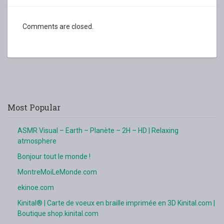
Comments are closed.
Most Popular
ASMR Visual – Earth – Planète – 2H – HD | Relaxing
atmosphere
Bonjour tout le monde !
MontreMoiLeMonde.com
ekinoe.com
Kinital® | Carte de voeux en braille imprimée en 3D Kinital.com |
Boutique shop.kinital.com